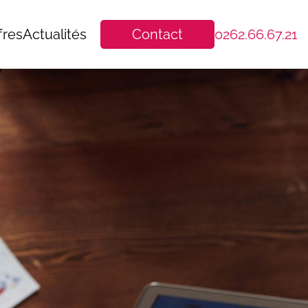
fres
Actualités
Contact
0262.66.67.21